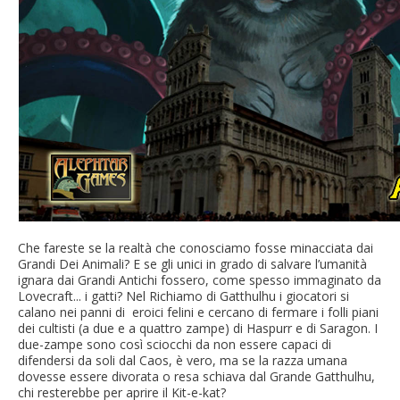
Che fareste se la realtà che conosciamo fosse minacciata dai
Grandi Dei Animali? E se gli unici in grado di salvare l’umanità
ignara dai Grandi Antichi fossero, come spesso immaginato da
Lovecraft... i gatti? Nel Richiamo di Gatthulhu i giocatori si
calano nei panni di eroici felini e cercano di fermare i folli piani
dei cultisti (a due e a quattro zampe) di Haspurr e di Saragon. I
due-zampe sono così sciocchi da non essere capaci di
difendersi da soli dal Caos, è vero, ma se la razza umana
dovesse essere divorata o resa schiava dal Grande Gatthulhu,
chi resterebbe per aprire il Kit-e-kat?