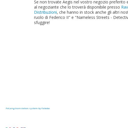
Se non trovate Aegis nel vostro negozio preferito e
al negoziante che lo troverà disponibile presso
Rav
Distribuzioni
, che hanno in stock anche gli altri nos
ruolo di Federico II" e "Nameless Streets - Detecti
sfuggire!
FaLang translation system by Faboba